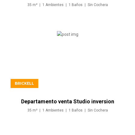
en Brickell Miami
35
m²
1
Ambientes
1
Baños
Sin
Cochera
USD509.900
BRICKELL
Departamento venta Studio inversion
en Brickell Miami
35
m²
1
Ambientes
1
Baños
Sin
Cochera