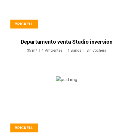
USD529.900
BRICKELL
Departamento venta Studio inversion
en Brickell Miami
35
m²
1
Ambientes
1
Baños
Sin
Cochera
USD539.900
BRICKELL