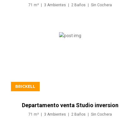
en Brickell Miami
71
m²
3
Ambientes
2
Baños
Sin
Cochera
USD976.900
BRICKELL
Departamento venta Studio inversion
en Brickell Miami
71
m²
3
Ambientes
2
Baños
Sin
Cochera